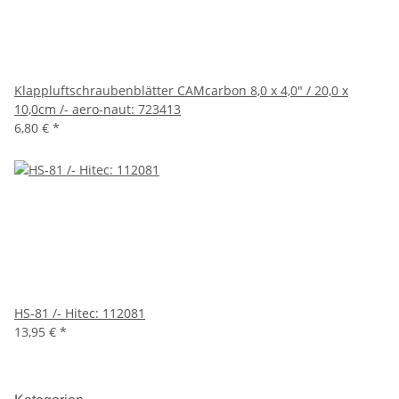
Klappluftschraubenblätter CAMcarbon 8,0 x 4,0" / 20,0 x
10,0cm /- aero-naut: 723413
6,80 €
*
HS-81 /- Hitec: 112081
13,95 €
*