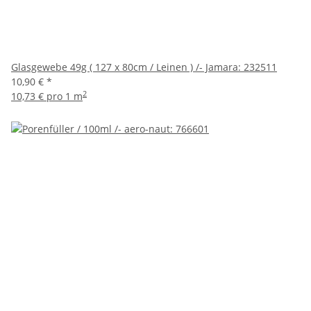
Glasgewebe 49g ( 127 x 80cm / Leinen ) /- Jamara: 232511
10,90 €
*
2
10,73 € pro 1 m