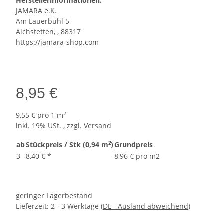
Herstellerinformationen:
JAMARA e.K.
Am Lauerbühl 5
Aichstetten, , 88317
https://jamara-shop.com
8,95 €
2
9,55 € pro 1 m
inkl. 19% USt. , zzgl.
Versand
2
ab
Stückpreis / Stk (0,94 m
)
Grundpreis
3
8,40 €
*
8,96 € pro m2
geringer Lagerbestand
Lieferzeit:
2 - 3 Werktage
(DE - Ausland abweichend)