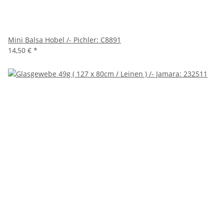
Mini Balsa Hobel /- Pichler: C8891
14,50 €
*