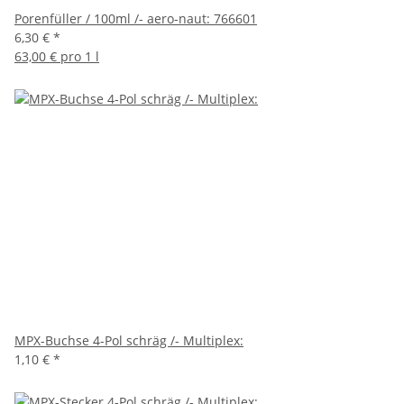
Porenfüller / 100ml /- aero-naut: 766601
6,30 €
*
63,00 € pro 1 l
MPX-Buchse 4-Pol schräg /- Multiplex:
1,10 €
*