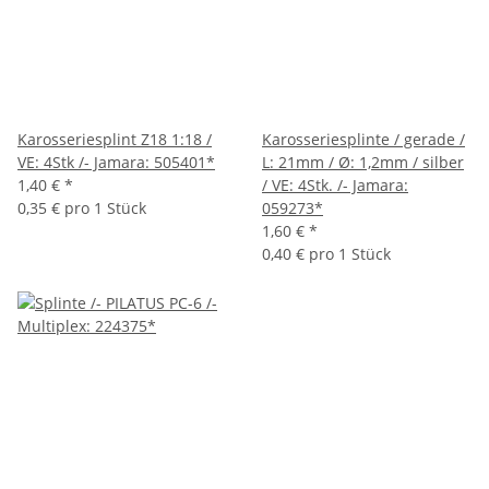
Karosseriesplint Z18 1:18 /
Karosseriesplinte / gerade /
VE: 4Stk /- Jamara: 505401*
L: 21mm / Ø: 1,2mm / silber
1,40 €
*
/ VE: 4Stk. /- Jamara:
0,35 € pro 1 Stück
059273*
1,60 €
*
0,40 € pro 1 Stück