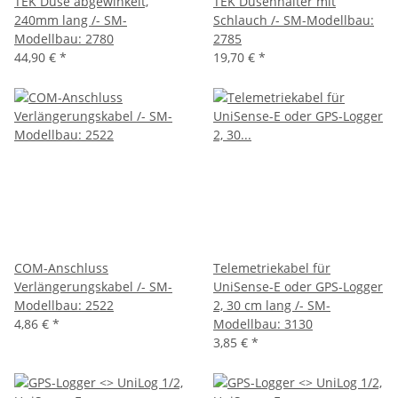
TEK Düse abgewinkelt,
TEK Düsenhalter mit
240mm lang /- SM-
Schlauch /- SM-Modellbau:
Modellbau: 2780
2785
44,90 €
*
19,70 €
*
COM-Anschluss
Telemetriekabel für
Verlängerungskabel /- SM-
UniSense-E oder GPS-Logger
Modellbau: 2522
2, 30 cm lang /- SM-
4,86 €
*
Modellbau: 3130
3,85 €
*