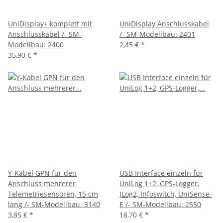
UniDisplay+ komplett mit
UniDisplay Anschlusskabel
Anschlusskabel /- SM-
/- SM-Modellbau: 2401
Modellbau: 2400
2,45 €
*
35,90 €
*
Y-Kabel GPN für den
USB Interface einzeln für
Anschluss mehrerer
UniLog 1+2, GPS-Logger,
Telemetriesensoren, 15 cm
JLog2, Infoswitch, UniSense-
lang /- SM-Modellbau: 3140
E /- SM-Modellbau: 2550
3,85 €
*
18,70 €
*