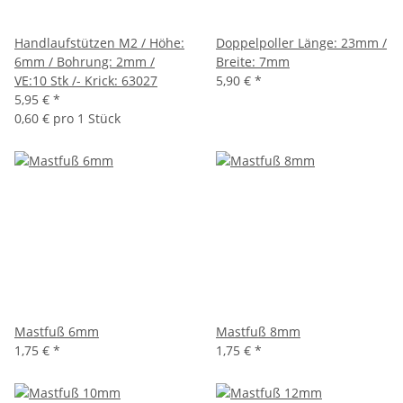
Handlaufstützen M2 / Höhe:
Doppelpoller Länge: 23mm /
6mm / Bohrung: 2mm /
Breite: 7mm
VE:10 Stk /- Krick: 63027
5,90 €
*
5,95 €
*
0,60 € pro 1 Stück
Mastfuß 6mm
Mastfuß 8mm
1,75 €
*
1,75 €
*