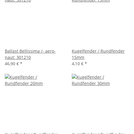
Ballast Bellissima /- aero-
Kugelfender / Rundfender
naut: 301210
15mm
46,90 €
*
4,10 €
*