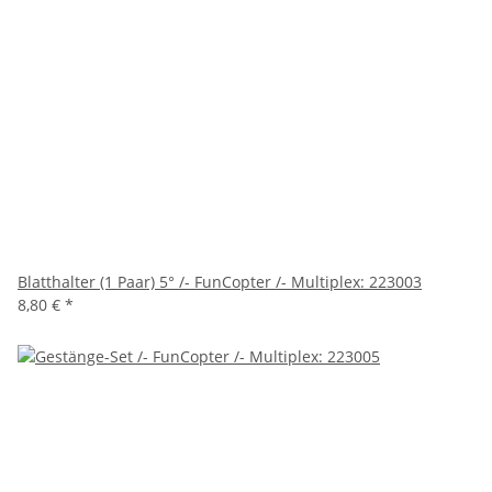
Blatthalter (1 Paar) 5° /- FunCopter /- Multiplex: 223003
8,80 €
*