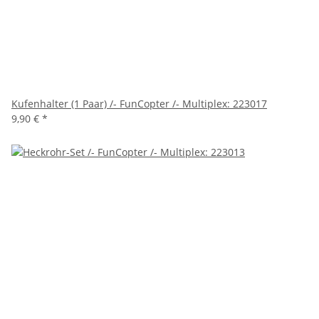
Kufenhalter (1 Paar) /- FunCopter /- Multiplex: 223017
9,90 €
*