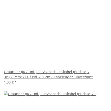
Graupner (JR / Uni-) Servoanschlusskabel (Buchse) /
3x0,25mm² / FL / PVC / 30cm / Kabelenden unverzinnt
1,00 €
*