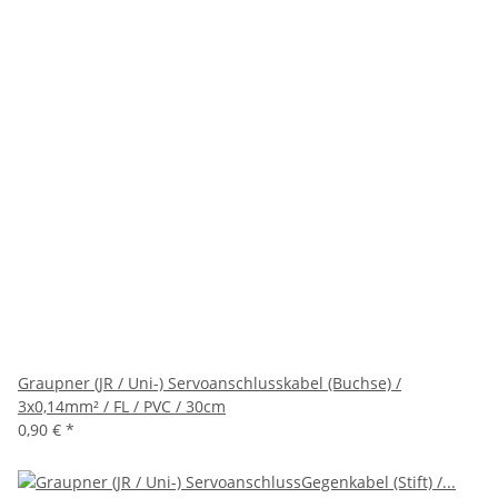
Graupner (JR / Uni-) Servoanschlusskabel (Buchse) /
3x0,14mm² / FL / PVC / 30cm
0,90 €
*