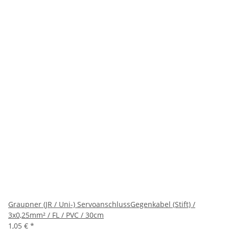
Graupner (JR / Uni-) ServoanschlussGegenkabel (Stift) /
3x0,25mm² / FL / PVC / 30cm
1,05 €
*