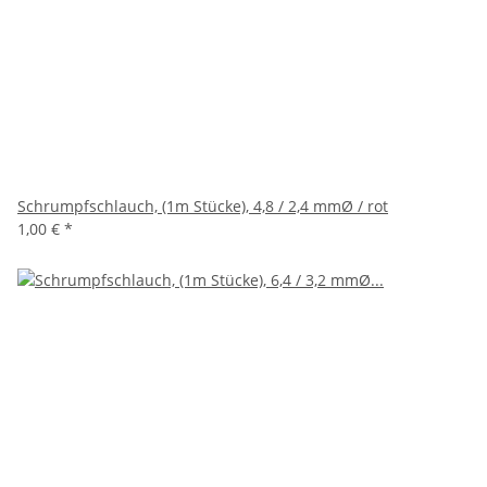
Schrumpfschlauch, (1m Stücke), 4,8 / 2,4 mmØ / rot
1,00 €
*