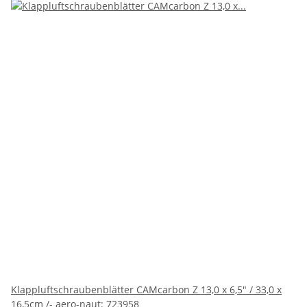
Klappluftschraubenblätter CAMcarbon Z 13,0 x 6,5" / 33,0 x
16,5cm /- aero-naut: 723958