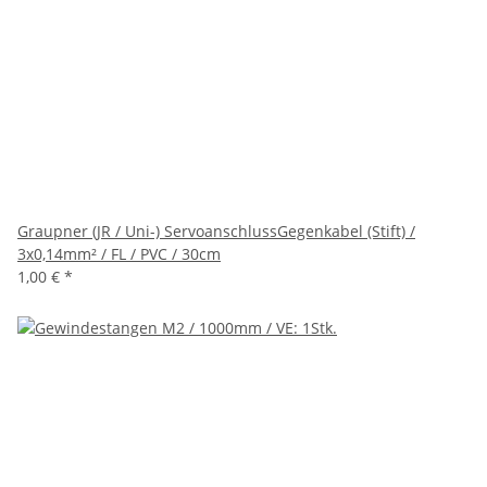
Graupner (JR / Uni-) ServoanschlussGegenkabel (Stift) /
3x0,14mm² / FL / PVC / 30cm
1,00 €
*