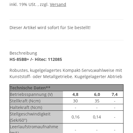
inkl. 19% USt. , zzgl.
Versand
Dieser Artikel wird sofort für Sie bestellt!
Beschreibung
HS-85BB+ /- Hitec: 112085
Robustes, kugelgelagertes Kompakt-Servo,wahlweise mit
Kunststoff- oder Metallgetriebe. Kugelgelagerter Abtrieb
Technische Daten**
Betriebsspannung (V)
4,8
6,0
7,4
Stellkraft (Ncm)
30
35
-
Haltekraft (Ncm)
-
-
-
Stellgeschwindigkeit
0,16
0,14
-
(Sek/60°)
Leerlaufstromaufnahme
-
-
-
(mA)