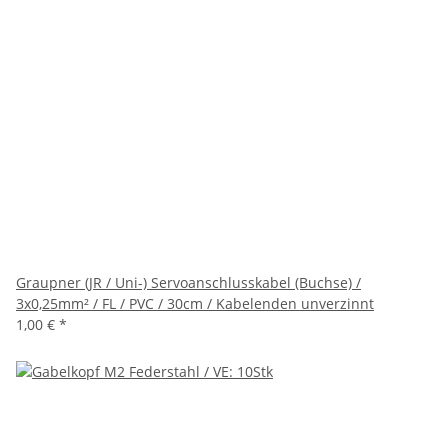
Graupner (JR / Uni-) Servoanschlusskabel (Buchse) /
3x0,25mm² / FL / PVC / 30cm / Kabelenden unverzinnt
1,00 €
*