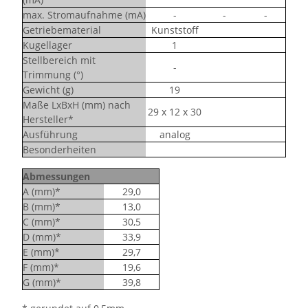
max. Stromaufnahme (mA)
-
-
-
Getriebematerial
Kunststoff
Kugellager
1
Stellbereich mit
-
Trimmung (°)
Gewicht (g)
19
Maße LxBxH (mm) nach
29 x 12 x 30
Hersteller*
Ausführung
analog
Besonderheiten
Abmessungen
A (mm)*
29,0
B (mm)*
13,0
C (mm)*
30,5
D (mm)*
33,9
E (mm)*
29,7
F (mm)*
19,6
G (mm)*
39,8