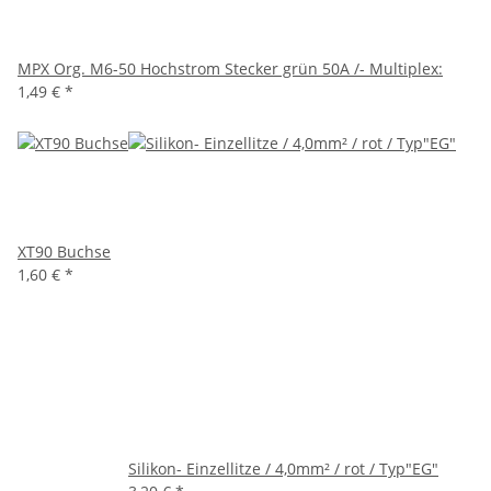
MPX Org. M6-50 Hochstrom Stecker grün 50A /- Multiplex:
1,49 €
*
XT90 Buchse
1,60 €
*
Silikon- Einzellitze / 4,0mm² / rot / Typ"EG"