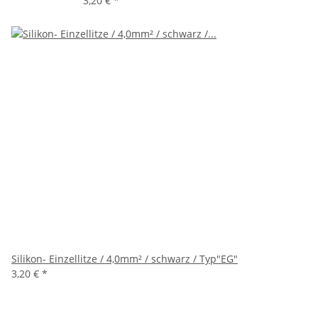
3,20 €
*
Silikon- Einzellitze / 4,0mm² / schwarz / Typ"EG"
3,20 €
*