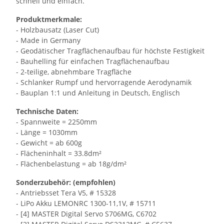
schnell und einfach.
Produktmerkmale:
- Holzbausatz (Laser Cut)
- Made in Germany
- Geodätischer Tragflächenaufbau für höchste Festigkeit
- Bauhelling für einfachen Tragflächenaufbau
- 2-teilige, abnehmbare Tragfläche
- Schlanker Rumpf und hervorragende Aerodynamik
- Bauplan 1:1 und Anleitung in Deutsch, Englisch
Technische Daten:
- Spannweite = 2250mm
- Länge = 1030mm
- Gewicht = ab 600g
- Flächeninhalt = 33.8dm²
- Flächenbelastung = ab 18g/dm²
Sonderzubehör: (empfohlen)
- Antriebsset Tera V5, # 15328
- LiPo Akku LEMONRC 1300-11,1V, # 15711
- [4] MASTER Digital Servo S706MG, C6702