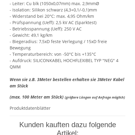
- Leiter: Cu blk (1050x0,07mm) max. 2,9mmØ
- Isolation: Silikon schwarz (4,3+0,1/-0,1)mm
- Widerstand bei 20°C: max. 4,95 Ohm/km
- Prüfspannung (Ueff): 2,5 kV AC (Sparktest)
- Betriebsspannung (Ueff): 250 V AC
- Gewicht: 49,1 kg/km
- Biegeradius: 7,5xD feste Verlegung / 15xD freie
Bewegung
- Temperaturbereich: von -50°C bis +135°C
- Aufdruck: SILICONKABEL HOCHFLEXIBEL TYP "NEG" 4
QMM
Wenn sie z.B. 3Meter bestellen erhalten sie 3Meter Kabel
am Stück
(max. 100 Meter am Stück)
(größere Längen auf Anfrage möglich)
Produktdatenblätter
Kunden kauften dazu folgende
Artikel: