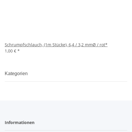
Schrumpfschlauch, (1m Stücke), 6,4 / 3,2 mmØ / rot*
1,00 €
*
Kategorien
Informationen