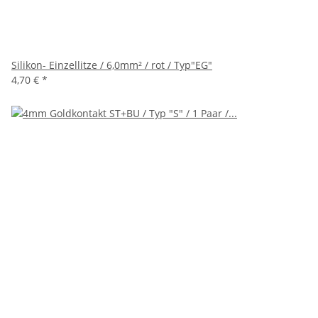
Silikon- Einzellitze / 6,0mm² / rot / Typ"EG"
4,70 €
*