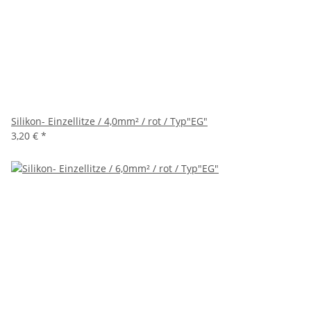
Silikon- Einzellitze / 4,0mm² / rot / Typ"EG"
3,20 €
*