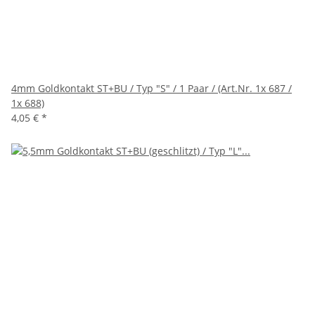
4mm Goldkontakt ST+BU / Typ "S" / 1 Paar / (Art.Nr. 1x 687 /
1x 688)
4,05 €
*