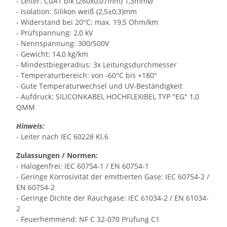
- Leiter: CuA1 blk (260x0,07mm) 1,3mmØ
- Isolation: Silikon weiß (2,5±0,3)mm
- Widerstand bei 20°C: max. 19,5 Ohm/km
- Prüfspannung: 2,0 kV
- Nennspannung: 300/500V
- Gewicht: 14,0 kg/km
- Mindestbiegeradius: 3x Leitungsdurchmesser
- Temperaturbereich: von -60°C bis +180°
- Gute Temperaturwechsel und UV-Beständigkeit
- Aufdruck: SILICONKABEL HOCHFLEXIBEL TYP "EG" 1,0
QMM
Hinweis:
- Leiter nach IEC 60228 Kl.6
Zulassungen / Normen:
- Halogenfrei: IEC 60754-1 / EN 60754-1
- Geringe Korrosivität der emittierten Gase: IEC 60754-2 /
EN 60754-2
- Geringe Dichte der Rauchgase: IEC 61034-2 / EN 61034-
2
- Feuerhemmend: NF C 32-070 Prüfung C1