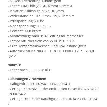
- Silikon-Aderleitung 1,0mm² gelb
- Leiter: CuA1 blk (260x0,07mm) 1,3mmØ
- Isolation: Silikon gelb (2,5±0,3)mm
- Widerstand bei 20°C: max. 19,5 Ohm/km
- Prüfspannung: 2,0 kV
- Nennspannung: 300/500V
- Gewicht: 14,0 kg/km
- Mindestbiegeradius: 3x Leitungsdurchmesser
- Temperaturbereich: von -60°C bis +180°
- Gute Temperaturwechsel und UV-Beständigkeit
- Aufdruck: SILICONKABEL HOCHFLEXIBEL TYP "EG" 1,0
QMM
Hinweis:
- Leiter nach IEC 60228 Kl.6
Zulassungen / Normen:
- Halogenfrei: IEC 60754-1 / EN 60754-1
- Geringe Korrosivität der emittierten Gase: IEC 60754-2 /
EN 60754-2
- Geringe Dichte der Rauchgase: IEC 61034-2 / EN 61034-
2