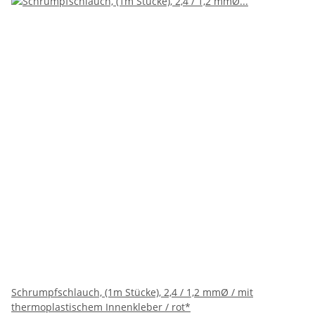
Schrumpfschlauch, (1m Stücke), 2,4 / 1,2 mmØ / mit
thermoplastischem Innenkleber / rot*