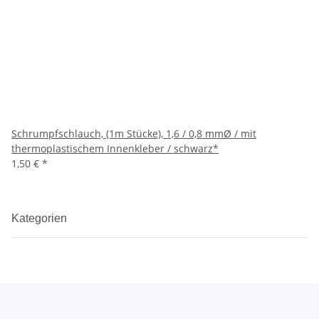
Schrumpfschlauch, (1m Stücke), 1,6 / 0,8 mmØ / mit
thermoplastischem Innenkleber / schwarz*
1,50 €
*
Kategorien