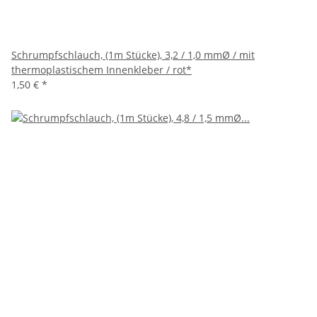
Schrumpfschlauch, (1m Stücke), 3,2 / 1,0 mmØ / mit
thermoplastischem Innenkleber / rot*
1,50 €
*