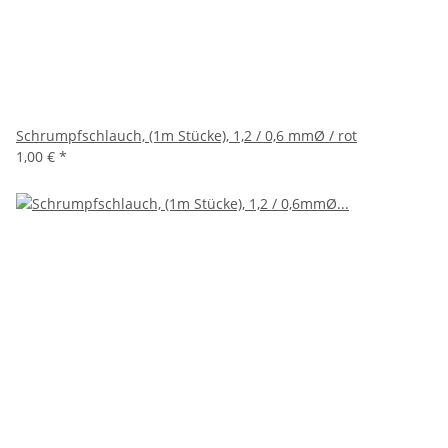
Schrumpfschlauch, (1m Stücke), 1,2 / 0,6 mmØ / rot
1,00 €
*