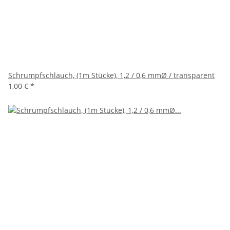
Schrumpfschlauch, (1m Stücke), 1,2 / 0,6 mmØ / transparent
1,00 €
*