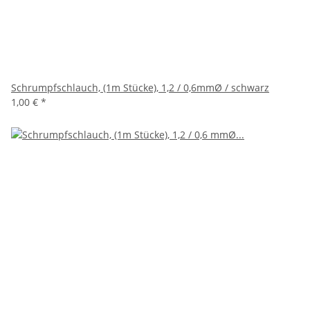
Schrumpfschlauch, (1m Stücke), 1,2 / 0,6mmØ / schwarz
1,00 €
*