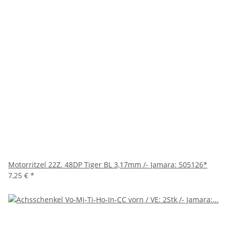
Motorritzel 22Z. 48DP Tiger BL 3,17mm /- Jamara: 505126*
7,25 €
*