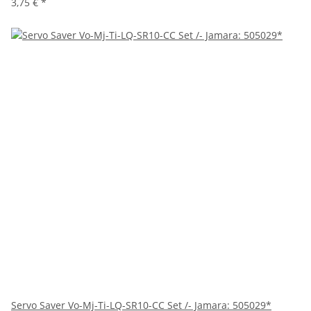
3,75 €
*
Servo Saver Vo-Mj-Ti-LQ-SR10-CC Set /- Jamara: 505029*