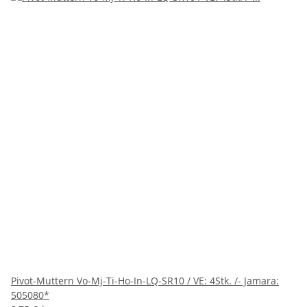
Pivot-Muttern Vo-Mj-Ti-Ho-In-LQ-SR10 / VE: 4Stk. /- Jamara:
505080*