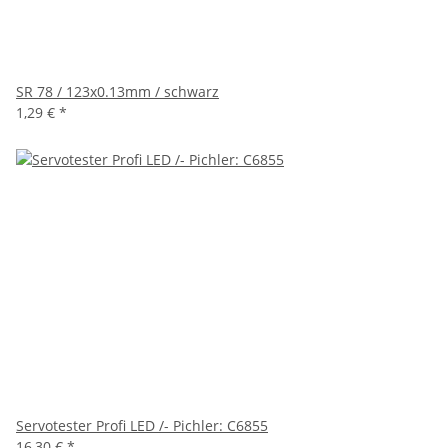
SR 78 / 123x0.13mm / schwarz
1,29 €
*
Servotester Profi LED /- Pichler: C6855
16,30 €
*