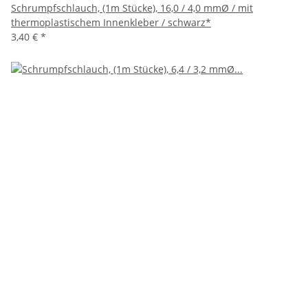
Schrumpfschlauch, (1m Stücke), 16,0 / 4,0 mmØ / mit
thermoplastischem Innenkleber / schwarz*
3,40 €
*