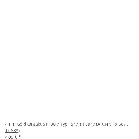
4mm Goldkontakt ST+BU / Typ "S" / 1 Paar / (Art.Nr. 1x 687 /
1x 688)
4,05 €
*