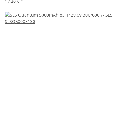
17,20 €
*