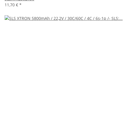
11,70 €
*