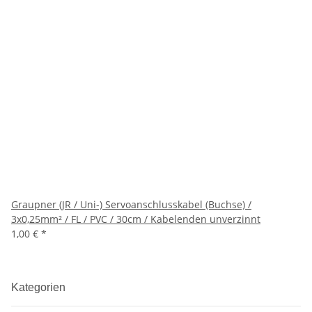
Graupner (JR / Uni-) Servoanschlusskabel (Buchse) /
3x0,25mm² / FL / PVC / 30cm / Kabelenden unverzinnt
1,00 €
*
Kategorien