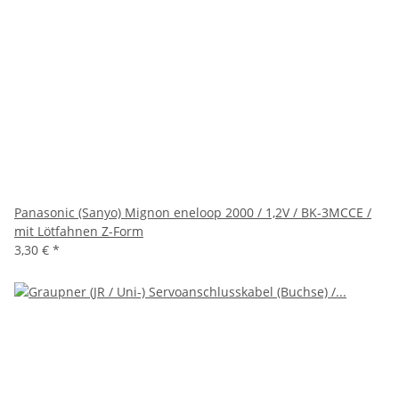
Panasonic (Sanyo) Mignon eneloop 2000 / 1,2V / BK-3MCCE /
mit Lötfahnen Z-Form
3,30 €
*