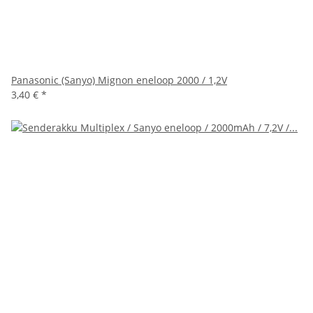
Panasonic (Sanyo) Mignon eneloop 2000 / 1,2V
3,40 €
*