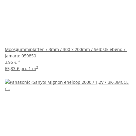
Moosgummiplatten / 3mm / 300 x 200mm / Selbstklebend /-
Jamara: 059850
3,95 €
*
2
65,83 € pro 1 m