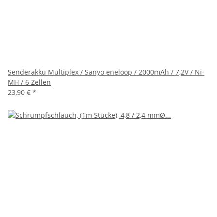
Senderakku Multiplex / Sanyo eneloop / 2000mAh / 7,2V / Ni-
MH / 6 Zellen
23,90 €
*