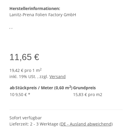
Herstellerinformationen:
Lanitz-Prena Folien Factory GmbH
, ,
11,65 €
2
19,42 € pro 1 m
inkl. 19% USt. , zzgl.
Versand
2
ab
Stückpreis / Meter (0,60 m
)
Grundpreis
10
9,50 €
*
15,83 € pro m2
Sofort verfügbar
Lieferzeit:
2 - 3 Werktage
(DE - Ausland abweichend)