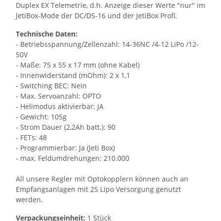
Duplex EX Telemetrie, d.h. Anzeige dieser Werte "nur" im
JetiBox-Mode der DC/DS-16 und der JetiBox Profi.
Technische Daten:
- Betriebsspannung/Zellenzahl: 14-36NC /4-12 LiPo /12-
50V
- Maße: 75 x 55 x 17 mm (ohne Kabel)
- Innenwiderstand (mOhm): 2 x 1,1
- Switching BEC: Nein
- Max. Servoanzahl: OPTO
- Helimodus aktivierbar: JA
- Gewicht: 105g
- Strom Dauer (2,2Ah batt.): 90
- FETs: 48
- Programmierbar: Ja (Jeti Box)
- max. Feldumdrehungen: 210.000
All unsere Regler mit Optokopplern können auch an
Empfangsanlagen mit 2S Lipo Versorgung genutzt
werden.
Verpackungseinheit:
1 Stück