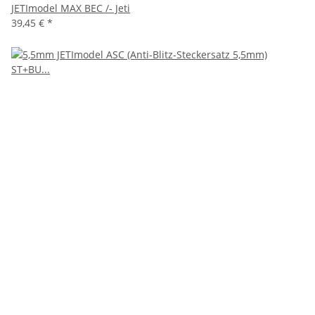
JETImodel MAX BEC /- Jeti
39,45 €
*