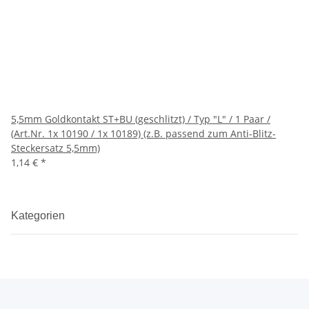
5,5mm Goldkontakt ST+BU (geschlitzt) / Typ "L" / 1 Paar /
(Art.Nr. 1x 10190 / 1x 10189) (z.B. passend zum Anti-Blitz-
Steckersatz 5,5mm)
1,14 €
*
Kategorien