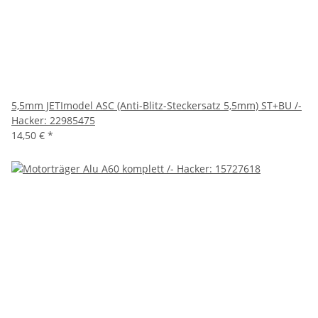
5,5mm JETImodel ASC (Anti-Blitz-Steckersatz 5,5mm) ST+BU /-
Hacker: 22985475
14,50 €
*