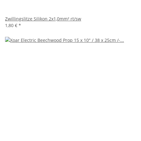
Zwillingslitze Silikon 2x1,0mm² rt/sw
1,80 €
*