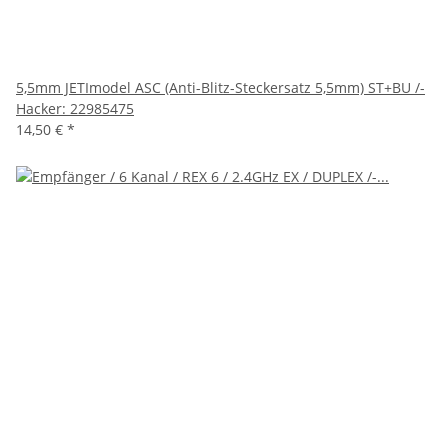
5,5mm JETImodel ASC (Anti-Blitz-Steckersatz 5,5mm) ST+BU /-
Hacker: 22985475
14,50 €
*