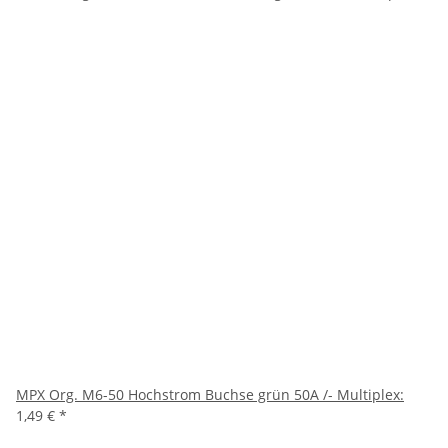
MPX Org. M6-50 Hochstrom Buchse grün 50A /- Multiplex:
1,49 €
*