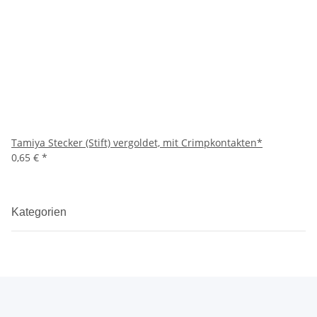
Tamiya Stecker (Stift) vergoldet, mit Crimpkontakten*
0,65 €
*
Kategorien