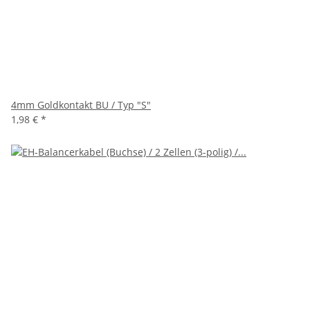
4mm Goldkontakt BU / Typ "S"
1,98 €
*