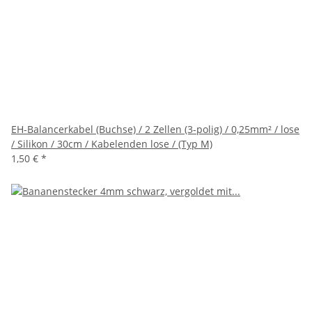
EH-Balancerkabel (Buchse) / 2 Zellen (3-polig) / 0,25mm² / lose
/ Silikon / 30cm / Kabelenden lose / (Typ M)
1,50 €
*