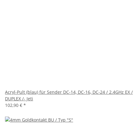
Acryl-Pult (blau) für Sender DC-14, DC-16, DC-24 / 2.4GHz EX /
DUPLEX /- Jeti
102,90 €
*