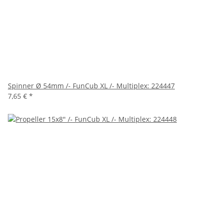
Spinner Ø 54mm /- FunCub XL /- Multiplex: 224447
7,65 €
*