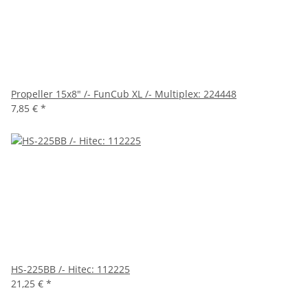
Propeller 15x8" /- FunCub XL /- Multiplex: 224448
7,85 €
*
HS-225BB /- Hitec: 112225
21,25 €
*