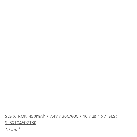
SLS XTRON 450mAh / 7,4V / 30C/60C / 4C / 2s-1p /- SLS:
SLSXT04502130
7,70 €
*