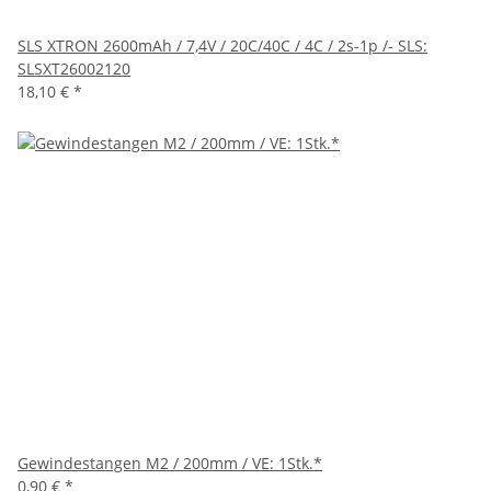
SLS XTRON 2600mAh / 7,4V / 20C/40C / 4C / 2s-1p /- SLS:
SLSXT26002120
18,10 €
*
Gewindestangen M2 / 200mm / VE: 1Stk.*
0,90 €
*