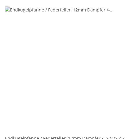
Endkugelpfanne / Federteller, 12mm Dämpfer /- 22/22-4 /-