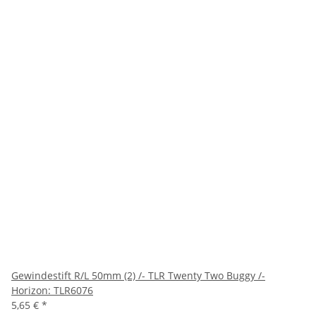
Gewindestift R/L 50mm (2) /- TLR Twenty Two Buggy /-
Horizon: TLR6076
5,65 €
*