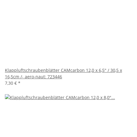
Klappluftschraubenblätter CAMcarbon 12,0 x 6,5" / 30,5 x
16,5cm /- aero-naut: 723446
7,30 €
*