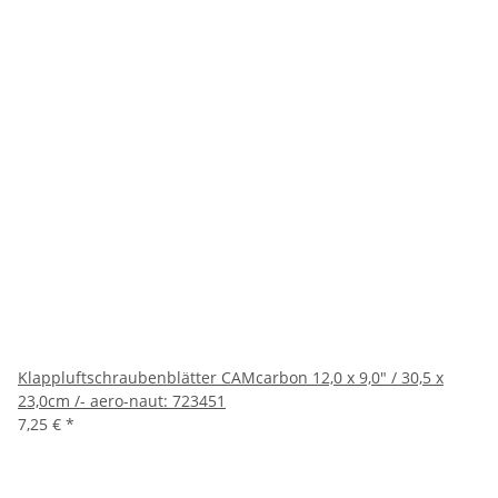
Klappluftschraubenblätter CAMcarbon 12,0 x 9,0" / 30,5 x
23,0cm /- aero-naut: 723451
7,25 €
*