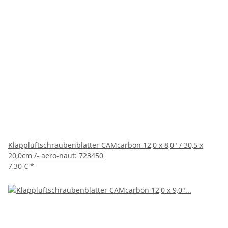
Klappluftschraubenblätter CAMcarbon 12,0 x 8,0" / 30,5 x
20,0cm /- aero-naut: 723450
7,30 €
*