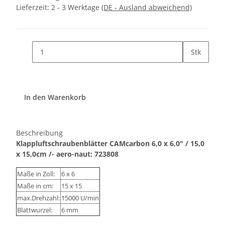
Lieferzeit:
2 - 3 Werktage
(DE - Ausland abweichend)
Stk
In den Warenkorb
Beschreibung
Klappluftschraubenblätter CAMcarbon 6,0 x 6,0" / 15,0
x 15,0cm /- aero-naut: 723808
Maße in Zoll:
6 x 6
Maße in cm:
15 x 15
max.Drehzahl:
15000 U/min
Blattwurzel:
6 mm