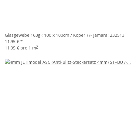
Glasgewebe 163g ( 100 x 100cm / Köper ) /- Jamara: 232513
11,95 €
*
2
11,95 € pro 1 m