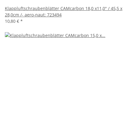
Klappluftschraubenblätter CAMcarbon 18,0 x11,0" / 45,5 x
28,0cm /- aero-naut: 723494
10,80 €
*