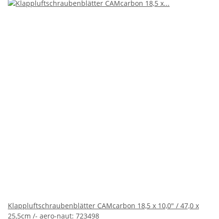
Klappluftschraubenblätter CAMcarbon 18,5 x 10,0" / 47,0 x
25,5cm /- aero-naut: 723498