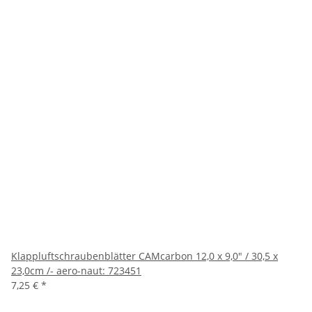
Klappluftschraubenblätter CAMcarbon 12,0 x 9,0" / 30,5 x
23,0cm /- aero-naut: 723451
7,25 €
*