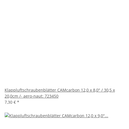
Klappluftschraubenblätter CAMcarbon 12,0 x 8,0" / 30,5 x
20,0cm /- aero-naut: 723450
7,30 €
*