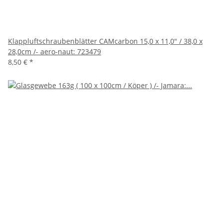
Klappluftschraubenblätter CAMcarbon 15,0 x 11,0" / 38,0 x
28,0cm /- aero-naut: 723479
8,50 €
*