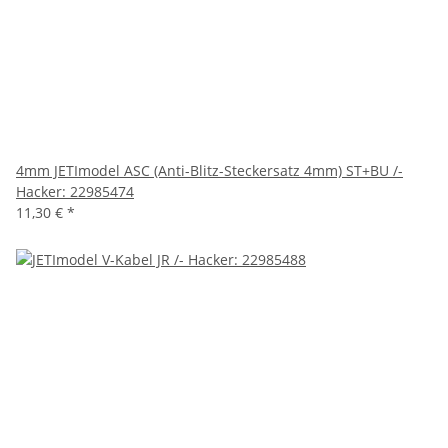
4mm JETImodel ASC (Anti-Blitz-Steckersatz 4mm) ST+BU /-
Hacker: 22985474
11,30 €
*