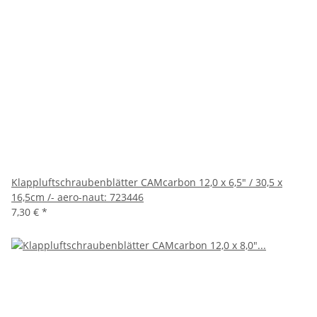
Klappluftschraubenblätter CAMcarbon 12,0 x 6,5" / 30,5 x
16,5cm /- aero-naut: 723446
7,30 €
*