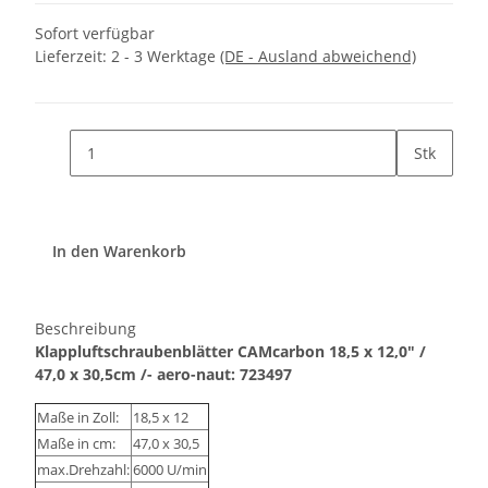
Sofort verfügbar
Lieferzeit:
2 - 3 Werktage
(DE - Ausland abweichend)
Stk
In den Warenkorb
Beschreibung
Klappluftschraubenblätter CAMcarbon 18,5 x 12,0" /
47,0 x 30,5cm /- aero-naut: 723497
Maße in Zoll:
18,5 x 12
Maße in cm:
47,0 x 30,5
max.Drehzahl:
6000 U/min