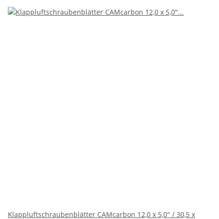
Klappluftschraubenblätter CAMcarbon 12,0 x 5,0" / 30,5 x