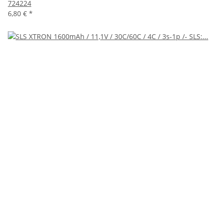
724224
6,80 €
*