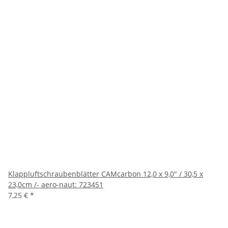
Klappluftschraubenblätter CAMcarbon 12,0 x 9,0" / 30,5 x
23,0cm /- aero-naut: 723451
7,25 €
*