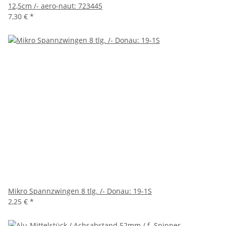
12,5cm /- aero-naut: 723445
7,30 €
*
Mikro Spannzwingen 8 tlg. /- Donau: 19-1S
2,25 €
*