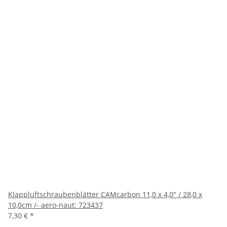
Klappluftschraubenblätter CAMcarbon 11,0 x 4,0" / 28,0 x
10,0cm /- aero-naut: 723437
7,30 €
*