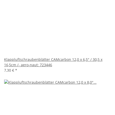
Klappluftschraubenblätter CAMcarbon 12,0 x 6,5" / 30,5 x
16,5cm /- aero-naut: 723446
7,30 €
*