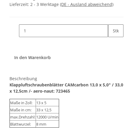
Lieferzeit:
2 - 3 Werktage
(DE - Ausland abweichend)
Stk
In den Warenkorb
Beschreibung
Klappluftschraubenblätter CAMcarbon 13,0 x 5,0" / 33,0
x 12,5cm /- aero-naut: 723465
Maße in Zoll:
13 x 5
Maße in cm:
33 x 12,5
max.Drehzahl:
12000 U/min
Blattwurzel:
8 mm