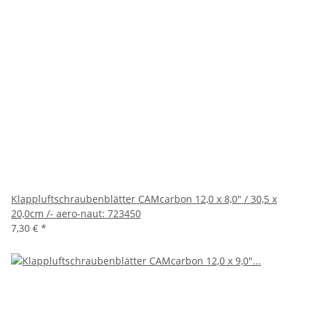
Klappluftschraubenblätter CAMcarbon 12,0 x 8,0" / 30,5 x
20,0cm /- aero-naut: 723450
7,30 €
*