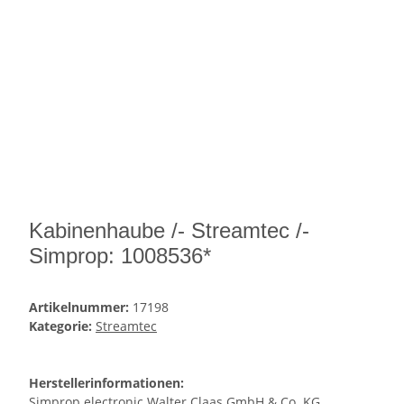
Kabinenhaube /- Streamtec /-
Simprop: 1008536*
Artikelnummer:
17198
Kategorie:
Streamtec
Herstellerinformationen:
Simprop electronic Walter Claas GmbH & Co. KG