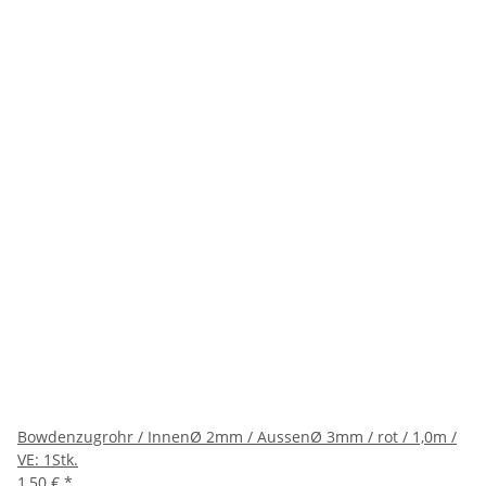
Bowdenzugrohr / InnenØ 2mm / AussenØ 3mm / rot / 1,0m /
VE: 1Stk.
1,50 €
*