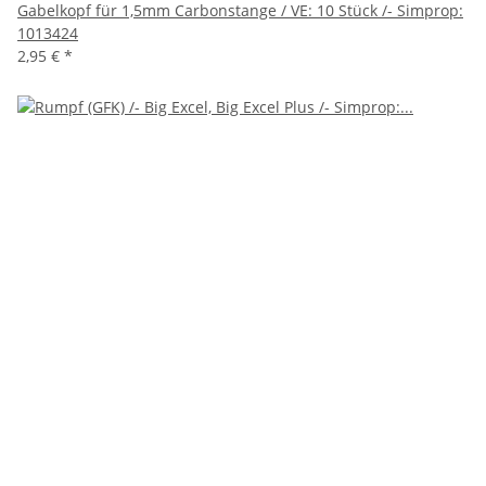
Gabelkopf für 1,5mm Carbonstange / VE: 10 Stück /- Simprop:
1013424
2,95 €
*