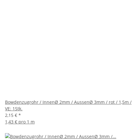
Bowdenzugrohr / InnenØ 2mm / AussenØ 3mm / rot / 1,5m /
VE: 1Stk.
2,15 €
*
1,43 € pro 1 m