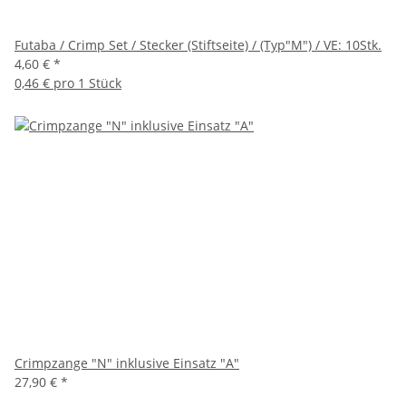
Futaba / Crimp Set / Stecker (Stiftseite) / (Typ"M") / VE: 10Stk.
4,60 €
*
0,46 € pro 1 Stück
Crimpzange "N" inklusive Einsatz "A"
27,90 €
*