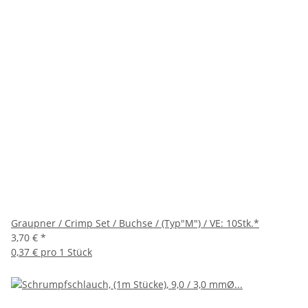
Graupner / Crimp Set / Buchse / (Typ"M") / VE: 10Stk.*
3,70 €
*
0,37 € pro 1 Stück