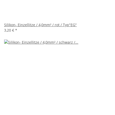
Silikon- Einzellitze / 4,0mm² / rot / Typ"EG"
3,20 €
*