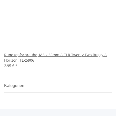
Rundkopfschraube, M3 x 35mm /- TLR Twenty Two Buggy /-
Horizon: TLR5906
2,95 €
*
Kategorien