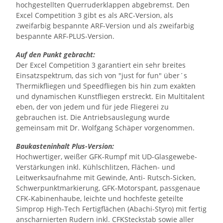
hochgestellten Querruderklappen abgebremst. Den
Excel Competition 3 gibt es als ARC-Version, als
zweifarbig bespannte ARF-Version und als zweifarbig
bespannte ARF-PLUS-Version.
Auf den Punkt gebracht:
Der Excel Competition 3 garantiert ein sehr breites
Einsatzspektrum, das sich von "just for fun" über´s
Thermikfliegen und Speedfliegen bis hin zum exakten
und dynamischen Kunstfliegen erstreckt. Ein Multitalent
eben, der von jedem und für jede Fliegerei zu
gebrauchen ist. Die Antriebsauslegung wurde
gemeinsam mit Dr. Wolfgang Schäper vorgenommen.
Baukasteninhalt Plus-Version:
Hochwertiger, weißer GFK-Rumpf mit UD-Glasgewebe-
Verstärkungen inkl. Kühlschlitzen, Flächen- und
Leitwerksaufnahme mit Gewinde, Anti- Rutsch-Sicken,
Schwerpunktmarkierung, GFK-Motorspant, passgenaue
CFK-Kabinenhaube, leichte und hochfeste geteilte
Simprop High-Tech Fertigflächen (Abachi-Styro) mit fertig
anscharnierten Rudern inkl. CFKSteckstab sowie aller