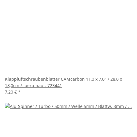
Klappluftschraubenblätter CAMcarbon 11,0 x 7,0" / 28,0 x
18,0cm /- aero-naut: 723441
7,20 €
*