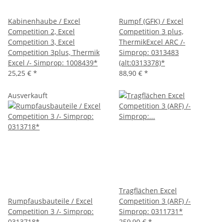
Kabinenhaube / Excel
Rumpf (GFK) / Excel
Competition 2, Excel
Competition 3 plus,
Competition 3, Excel
ThermikExcel ARC /-
Competition 3plus, Thermik
Simprop: 0313483
Excel /- Simprop: 1008439*
(alt:0313378)*
25,25 €
*
88,90 €
*
Ausverkauft
Tragflächen Excel
Rumpfausbauteile / Excel
Competition 3 (ARF) /-
Competition 3 /- Simprop:
Simprop: 0311731*
0313718*
259,90 €
*