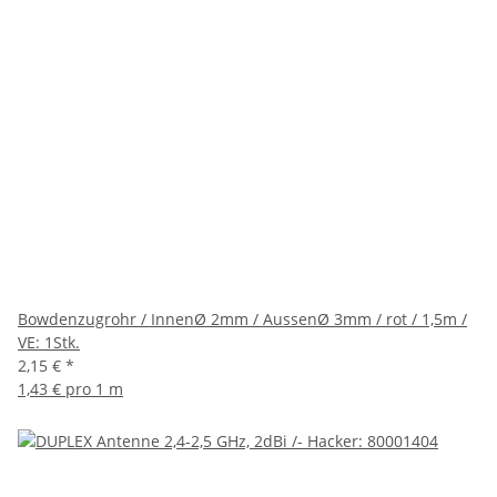
Bowdenzugrohr / InnenØ 2mm / AussenØ 3mm / rot / 1,5m /
VE: 1Stk.
2,15 €
*
1,43 € pro 1 m