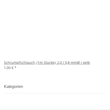
Schrumpfschlauch, (1m Stücke), 2,0 / 0,8 mmØ / gelb
1,00 €
*
Kategorien