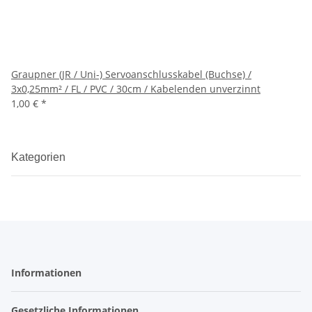
Graupner (JR / Uni-) Servoanschlusskabel (Buchse) /
3x0,25mm² / FL / PVC / 30cm / Kabelenden unverzinnt
1,00 €
*
Kategorien
Informationen
Gesetzliche Informationen