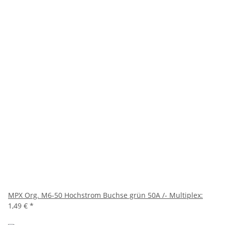
MPX Org. M6-50 Hochstrom Buchse grün 50A /- Multiplex:
1,49 €
*