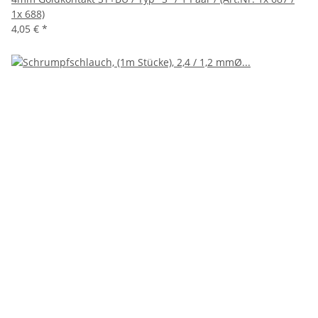
1x 688)
4,05 €
*