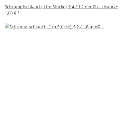
Schrumpfschlauch, (1m Stücke), 2,4 / 1,2 mmØ / schwarz*
1,00 €
*