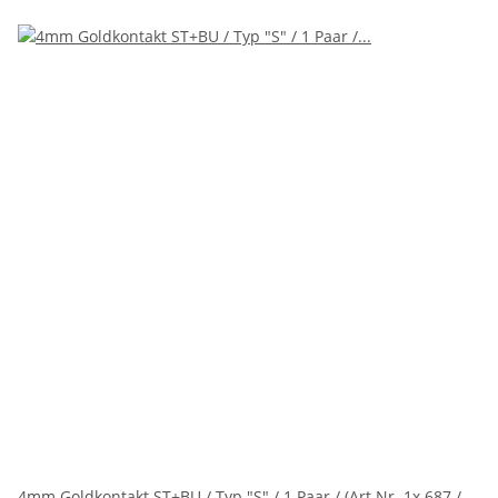
4mm Goldkontakt ST+BU / Typ "S" / 1 Paar / (Art.Nr. 1x 687 /