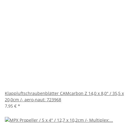
Klappluftschraubenblätter CAMcarbon Z 14,0 x 8,0" / 35,5 x
20,0cm /- aero-naut: 723968
7,95 €
*