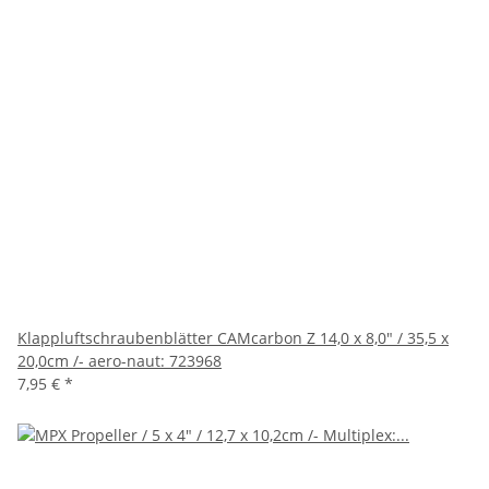
Klappluftschraubenblätter CAMcarbon Z 14,0 x 8,0" / 35,5 x
20,0cm /- aero-naut: 723968
7,95 €
*