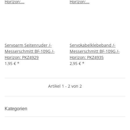
Servoarm Seitenruder /-
Servokabelklebeband /-
Messerschmitt BF-109G /-
Messerschmitt BF-109G /-
Horizon: PKZ4929
Horizon: PKZ4935
1,95 €
*
2,95 €
*
Artikel 1 - 2 von 2
Kategorien