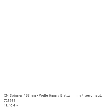
CN-Spinner / 38mm / Welle 6mm / Blattw. - mm /- aero-naut:
725956
13,40 €
*