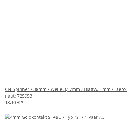
CN-Spinner / 38mm / Welle 3,17mm / Blattw. - mm /- aero-
naut: 725953
13,40 €
*