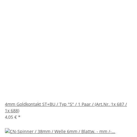
4mm Goldkontakt ST+BU / Typ "S" / 1 Paar / (Art.Nr. 1x 687 /
1x 688)
4,05 €
*