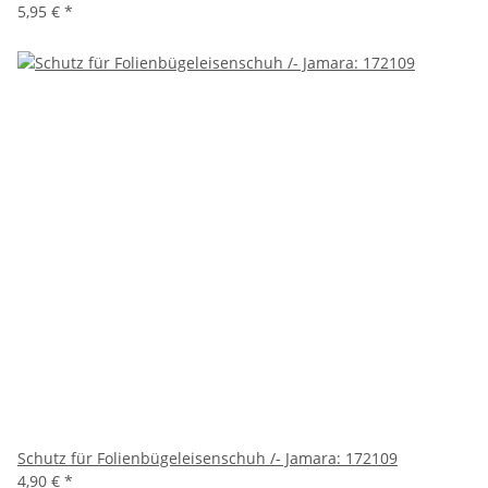
5,95 €
*
Schutz für Folienbügeleisenschuh /- Jamara: 172109
4,90 €
*